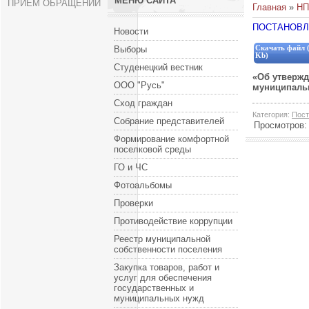
МЕНЮ САЙТА
ПРИЕМ ОБРАЩЕНИЙ
Главная
»
НП
ПОСТАНОВЛЕ
Новости
Выборы
Скачать файл (
Kb)
Студенецкий вестник
«Об утвержд
ООО "Русь"
муниципальн
Сход граждан
Категория
:
Пост
Собрание представителей
Просмотров
Формирование комфортной
поселковой среды
ГО и ЧС
Фотоальбомы
Проверки
Противодействие коррупции
Реестр муниципальной
собственности поселения
Закупка товаров, работ и
услуг для обеспечения
государственных и
муниципальных нужд