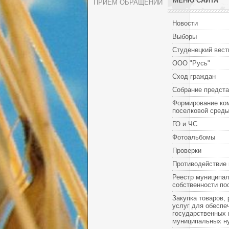
МЕНЮ САЙТА
ПРИЕМ ОБРАЩЕНИЙ
Новости
Выборы
Студенецкий вест
ООО "Русь"
Сход граждан
Собрание предст
Формирование ко
поселковой сред
ГО и ЧС
Фотоальбомы
Проверки
Противодействие 
Реестр муниципа
собственности по
Закупка товаров, 
услуг для обеспе
государственных 
муниципальных н