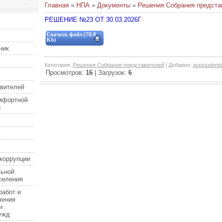
Главная
»
НПА
»
Документы
»
Решения Собрания предста
РЕШЕНИЕ №23 ОТ 30.03.2026Г
Скачать файл (78.0
Kb)
ник
Категория
:
Решения Собрания представителей
|
Добавил
:
aspstudent
Просмотров
:
16
|
Загрузок
:
6
авителей
мфортной
ы
коррупции
льной
селения
работ и
чения
и
ужд