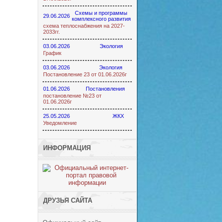
Схемы и программы
29.06.2026
комплексного развития
схема теплоснабжения на 2027-
2033гг.
03.06.2026
Экология
График
03.06.2026
Экология
Постановление 23 от 01.06.2026г
01.06.2026
Постановления
постановление №23 от
01.06.2026г
25.05.2026
ЖКХ
Уведомление
ИНФОРМАЦИЯ
ДРУЗЬЯ САЙТА