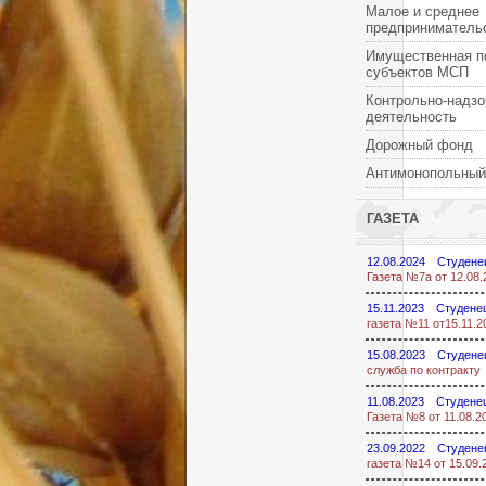
Малое и среднее
предприниматель
Имущественная п
субъектов МСП
Контрольно-надзо
деятельность
Дорожный фонд
Антимонопольный
ГАЗЕТА
12.08.2024
Студене
Газета №7а от 12.08.
15.11.2023
Студенец
газета №11 от15.11.2
15.08.2023
Студене
служба по контракту
11.08.2023
Студенец
Газета №8 от 11.08.2
23.09.2022
Студене
газета №14 от 15.09.