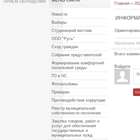
МЕНЮ САЙТА
ПРИЕМ ОБРАЩЕНИЙ
Главная
»
20
Новости
ИНФОРМ
Выборы
Студенецкий вестник
Ориентировка
ООО "Русь"
Просмотров
:
96
Сход граждан
Всего комме
Собрание представителей
Формирование комфортной
Войдите:
поселковой среды
ГО и ЧС
Фотоальбомы
Проверки
От
Противодействие коррупции
Реестр муниципальной
собственности поселения
Закупка товаров, работ и
услуг для обеспечения
государственных и
муниципальных нужд