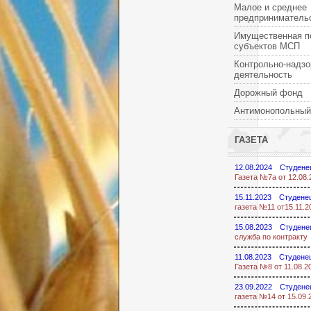
Малое и среднее
предприниматель
Имущественная п
субъектов МСП
Контрольно-надзо
деятельность
Дорожный фонд
Антимонопольный
ГАЗЕТА
12.08.2024
Студене
Газета №7а от 12.08.
15.11.2023
Студенец
газета №11 от15.11.2
15.08.2023
Студене
служба по контракту
11.08.2023
Студенец
Газета №8 от 11.08.2
23.09.2022
Студене
газета №14 от 15.09.