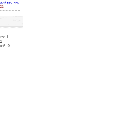
цкий вестник
22г
го:
1
1
лей:
0