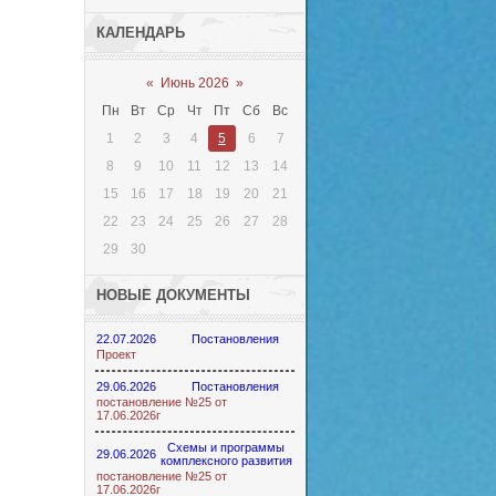
КАЛЕНДАРЬ
«
Июнь 2026
»
Пн
Вт
Ср
Чт
Пт
Сб
Вс
1
2
3
4
5
6
7
8
9
10
11
12
13
14
15
16
17
18
19
20
21
22
23
24
25
26
27
28
29
30
НОВЫЕ ДОКУМЕНТЫ
22.07.2026
Постановления
Проект
29.06.2026
Постановления
постановление №25 от
17.06.2026г
Схемы и программы
29.06.2026
комплексного развития
постановление №25 от
17.06.2026г