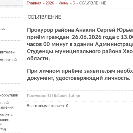
Главная
»
2026
»
Июнь
»
5
» ОБЪЯВЛЕНИЕ
ОБЪЯВЛЕНИЕ
ник
Прокурор района Анакин Сергей Юрье
приём граждан 26.06.2026 года с 13.0
часов 00 минут в здании Администрац
Студенцы муниципального района Хво
авителей
области.
мфортной
ы
При личном приёме заявителям необ
документ, удостоверяющий личность.
коррупции
Просмотров
:
52
|
Добавил
:
Stalmon
льной
Всего комментариев
:
0
селения
работ и
чения
и
ужд