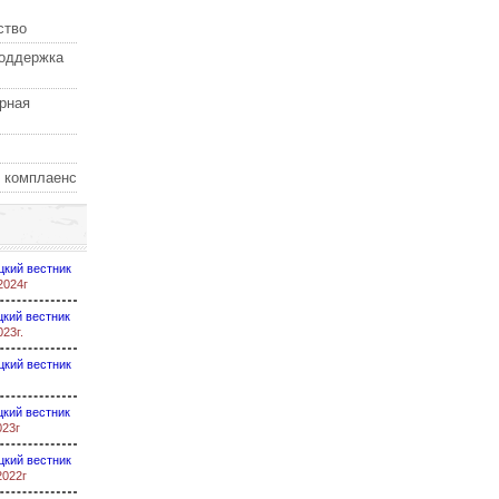
ство
оддержка
рная
 комплаенс
цкий вестник
2024г
кий вестник
023г.
цкий вестник
кий вестник
023г
цкий вестник
2022г