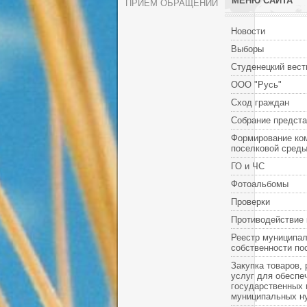
МЕНЮ САЙТА
ПРИЕМ ОБРАЩЕНИЙ
Новости
Выборы
Студенецкий вест
ООО "Русь"
Сход граждан
Собрание предст
Формирование ко
поселковой сред
ГО и ЧС
Фотоальбомы
Проверки
Противодействие 
Реестр муниципа
собственности по
Закупка товаров, 
услуг для обеспе
государственных 
муниципальных н