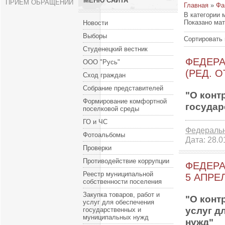
МЕНЮ САЙТА
ПРИЕМ ОБРАЩЕНИЙ
Главная
»
Фа
В категории 
Показано ма
Новости
Выборы
Сортировать 
Студенецкий вестник
ФЕДЕРА
ООО "Русь"
(РЕД. О
Сход граждан
Собрание представителей
"О конт
Формирование комфортной
государ
поселковой среды
ГО и ЧС
Федераль
Фотоальбомы
Дата:
28.0
Проверки
Противодействие коррупции
ФЕДЕРА
Реестр муниципальной
5 АПРЕЛ
собственности поселения
Закупка товаров, работ и
"О конт
услуг для обеспечения
услуг д
государственных и
муниципальных нужд
нужд"