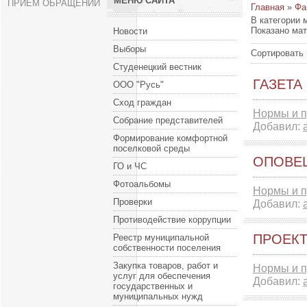
МЕНЮ САЙТА
ПРИЕМ ОБРАЩЕНИЙ
Главная
»
Фа
В категории 
Показано ма
Новости
Выборы
Сортировать 
Студенецкий вестник
ГАЗЕТА 
ООО "Русь"
Сход граждан
Нормы и п
Собрание представителей
Добавил:
Формирование комфортной
поселковой среды
ОПОВЕЩ
ГО и ЧС
Фотоальбомы
Нормы и п
Проверки
Добавил:
Противодействие коррупции
ПРОЕК
Реестр муниципальной
собственности поселения
Закупка товаров, работ и
Нормы и п
услуг для обеспечения
Добавил:
государственных и
муниципальных нужд