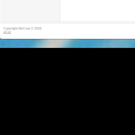
Copyright MyCorp © 2026
uCoz